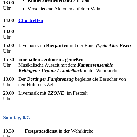
Kinderabenteuerland
am Main
18.00
Uhr
Verschiedene Aktionen auf dem Main
14.00
Chortreffen
-
18.00
Uhr
15.00
Livemusik im
Biergarten
mit der Band
(k)ein A
ltes Eisen
Uhr
15.30
innehalten - zuhören - genießen
Uhr
Musikalische Auszeit mit dem
Kammerensemble
Bettingen / Urphar / Lindelbach
in der Wehrkirche
18.00
Der
Dertinger Fanfarenzug
begleitet die Besucher von
Uhr
den Höfen ins Zelt
20.00
Livemusik mit
TZONE
im Festzelt
Uhr
Sonntag, 6.7.
10.30
Festgottesdienst
in der Wehrkirche
Uhr